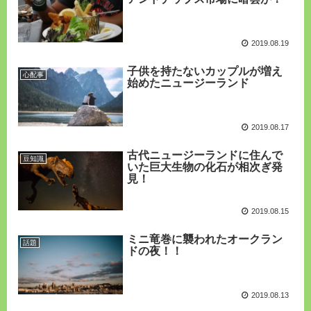
2019.08.19
子供を持たないカップルが増え
心配事
始めたニュージーランド
2019.08.17
古代ニュージーランドに住んで
豆知識
いた巨大生物の化石が相次ぎ発
見！
2019.08.15
ミニ竜巻に襲われたオークラン
話題
ドの夜！！
2019.08.13