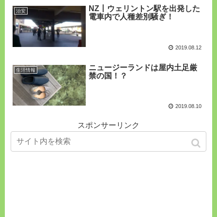
NZ丨ウェリントン駅を出発した
治安
電車内で人種差別騒ぎ！
2019.08.12
ニュージーランドは屋内土足厳
生活情報
禁の国！？
2019.08.10
スポンサーリンク