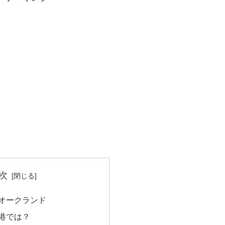
次
オークランド
港では？