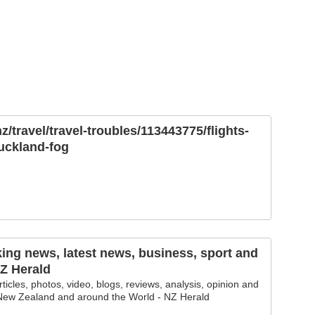
.nz/travel/travel-troubles/113443775/flights-
uckland-fog
king news, latest news, business, sport and
NZ Herald
ticles, photos, video, blogs, reviews, analysis, opinion and
ew Zealand and around the World - NZ Herald