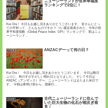
ニュージーランドが世界幸福度
豆知識
ランキングで2位に！
Kia Ora！ 今日もお越し頂きありがとうございます。 皆さんにとっ
ての平和って、どんなものですか？ つい最近発表された、今年の世
界平和度指数（Global Peace Index: GPI）ランキングで、実はニュ
ージーランド...
ANZACデーって何の日？
豆知識
Kia Ora！ 今日もお越し頂きありがとうございます。 今日は数日
ぶりに、秋のすがすがしい晴れ日となりました。 そして今日は
ANZAC（アンザック）デー、ニュージーランドはまたまた休日で
す。 今朝は夜明け前から、国家行...
古代ニュージーランドに住んで
豆知識
いた巨大生物の化石が相次ぎ発
見！